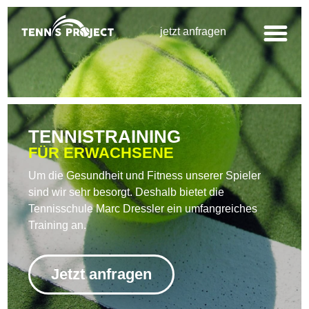
jetzt anfragen
TENNISTRAINING
FÜR ERWACHSENE
Um die Gesundheit und Fitness unserer Spieler
sind wir sehr besorgt. Deshalb bietet die
Tennisschule Marc Dressler ein umfangreiches
Training an.
Jetzt anfragen