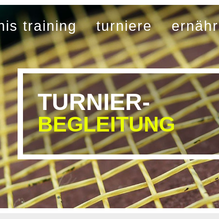
nis training
turniere
ernäh
TURNIER-
BEGLEITUNG